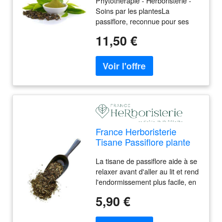
Phytothérapie - Herboristerie -
incarnata - Phytothérapie
Soins par les plantesLa
passiflore, reconnue pour ses
propriétés apaisantes, aide à
11,50 €
réduire le stress et l'anxiété.
Cette poudre pure de 250 g est
idéale pour préparer des
infusions relaxantes et favoriser
un sommeil réparateur.
France Herboristerie
Tisane Passiflore plante
France Passiflora
La tisane de passiflore aide à se
incarnata
relaxer avant d'aller au lit et rend
l'endormissement plus facile, en
cas de moments de tension ou
5,90 €
d'agitation, cette tisane de
passiflore peut aider à se sentir