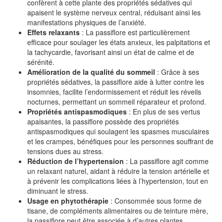
confèrent à cette plante des propriétés sédatives qui
apaisent le système nerveux central, réduisant ainsi les
manifestations physiques de l’anxiété.
Effets relaxants
: La passiflore est particulièrement
efficace pour soulager les états anxieux, les palpitations et
la tachycardie, favorisant ainsi un état de calme et de
sérénité.
Amélioration de la qualité du sommeil
: Grâce à ses
propriétés sédatives, la passiflore aide à lutter contre les
insomnies, facilite l’endormissement et réduit les réveils
nocturnes, permettant un sommeil réparateur et profond.
Propriétés antispasmodiques
: En plus de ses vertus
apaisantes, la passiflore possède des propriétés
antispasmodiques qui soulagent les spasmes musculaires
et les crampes, bénéfiques pour les personnes souffrant de
tensions dues au stress.
Réduction de l’hypertension
: La passiflore agit comme
un relaxant naturel, aidant à réduire la tension artérielle et
à prévenir les complications liées à l’hypertension, tout en
diminuant le stress.
Usage en phytothérapie
: Consommée sous forme de
tisane, de compléments alimentaires ou de teinture mère,
la passiflore peut être associée à d’autres plantes