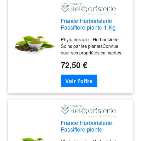
France Herboristerie
Passiflore plante 1 Kg
POUDRE Passiflora
Phytothérapie - Herboristerie -
incarnata - Phytothérapie
Soins par les plantesConnue
pour ses propriétés calmantes,
cette poudre de passiflore est
72,50 €
idéale pour apaiser l'anxiété et
favoriser un sommeil réparateur.
France Herboristerie
Passiflore plante
POUDRE Passiflora