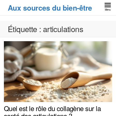
Skip
Aux sources du bien-être
to
Menu
the
content
Étiquette :
articulations
Quel est le rôle du collagène sur la
santé des articulations ?