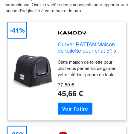
harmonieuse. Osez la variété des composants pour apporter une
touche d’originalité à votre havre de paix.
-41%
Curver RATTAN Maison
de toilette pour chat 51 x
38,5 x 40 cm anthracite
Cette maison de toilette pour
00615-P15
chat vous permettra de garder
votre intérieur propre en toute
élégance. Compact, discret, doté
77,50 €
d'une trappe, il s'installe dans un
45,66 €
coin de votre appartement et
permet a votre chat de s'isoler
en toute intimité. Equipé d'une
poignée de transport il peut
suivre votre chat partout !
Caractéristiques: Surface
intérieure facile a nettoyer