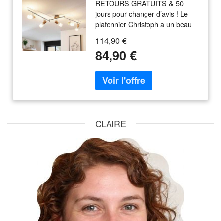
RETOURS GRATUITS & 50
Christoph Lindby,
jours pour changer d’avis ! Le
dimmable, argenté,
plafonnier Christoph a un beau
Chambre à coucher, Bois,
décor en bois pour un
Maison de campagne /
114,90 €
rayonnement chaleureux, mais
Rustique, Spot
84,90 €
semble par ailleurs assez
moderne grâce à la forme
cylindrique des abat-jour en
verre blanc
CLAIRE