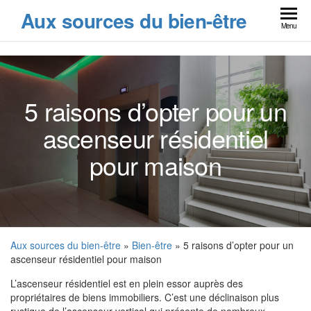
Skip
Aux sources du bien-être
to
Menu
the
content
5 raisons d’opter pour un
ascenseur résidentiel
pour maison
Aux sources du bien-être
»
Bien-être
» 5 raisons d’opter pour un
ascenseur résidentiel pour maison
L’ascenseur résidentiel est en plein essor auprès des
propriétaires de biens immobiliers. C’est une déclinaison plus