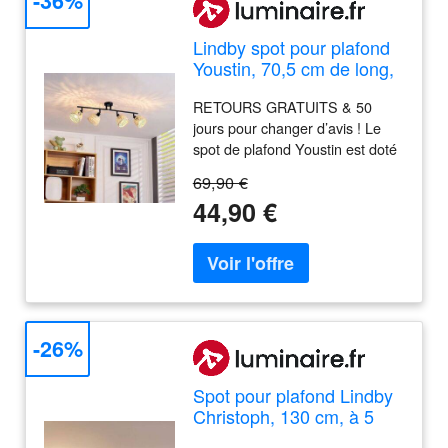
-36%
Emplacement pour filtre a
odeurs Poignée de transport
Lindby spot pour plafond
Systeme a tiroir Fermeture a
Youstin, 70,5 cm de long,
clips Avec paillasson
bambou 4 à lampes, E14
Spécifications: Couleur:
RETOURS GRATUITS & 50
Youstin Lindby, dimmable,
anthracite Dimensions: 51 x 38,5
jours pour changer d’avis ! Le
bois clair, Salon / Salle à
x 40 cm Matériel: poly-rotin
spot de plafond Youstin est doté
manger, Bambou, Maison
Photo d'illustration>
de quatre flammes et d'un abat-
de campagne / Rustique,
69,90 €
jour grillagé en bambou. Il peut
Spot
44,90 €
être équipé d'ampoules E14.
-26%
Spot pour plafond Lindby
Christoph, 130 cm, à 5
lampes, bois, verre