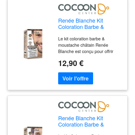
Renée Blanche Kit
Coloration Barbe &
Moustache Châtain
Le kit coloration barbe &
moustache châtain Renée
Blanche est conçu pour offrir
une coloration sans
12,90 €
ammoniaque, tout en couvrant
efficacement le blanc, renforçant
la couleur naturelle et donnant
un aspect plus jeune, plus
lumineux et plus fourni à
Renée Blanche Kit
Coloration Barbe &
Moustache Châtain Clair