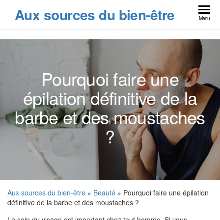
Skip
Aux sources du bien-être
to
Menu
the
content
Pourquoi faire une
épilation définitive de la
barbe et des moustaches
?
Aux sources du bien-être
»
Beauté
» Pourquoi faire une épilation
définitive de la barbe et des moustaches ?
Le soin du visage est important chez tout homme. Si vous