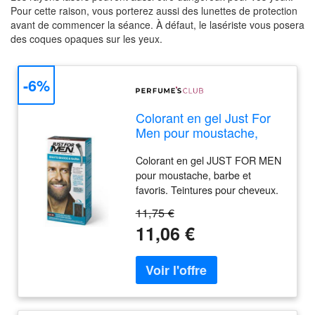
Pour cette raison, vous porterez aussi des lunettes de protection
avant de commencer la séance. À défaut, le lasériste vous posera
des coques opaques sur les yeux.
-6%
Colorant en gel Just For
Men pour moustache,
barbe et favoris #Brun
Colorant en gel JUST FOR MEN
foncé
pour moustache, barbe et
favoris. Teintures pour cheveux.
Type de cheveux: Tous types de
11,75 €
cheveux. Textures: Gel. Produit
11,06 €
de parapharmacie