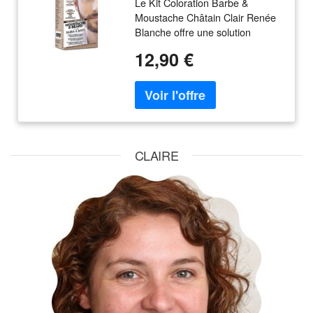
Le Kit Coloration Barbe &
Moustache Châtain Clair Renée
Blanche offre une solution
efficace pour couvrir les poils
12,90 €
blancs, renforcer la couleur
naturelle et apporter un aspect
plus jeune, lumineux et fourni à
la barbe. Sa crème colorante
sans
CLAIRE