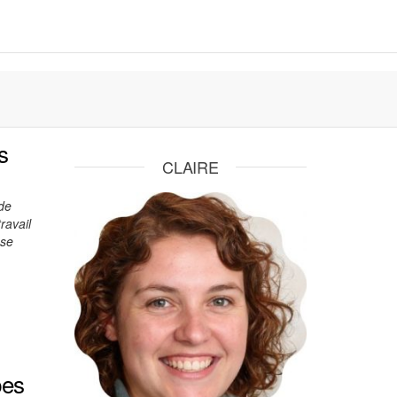
s
CLAIRE
 de
ravail
 se
pes