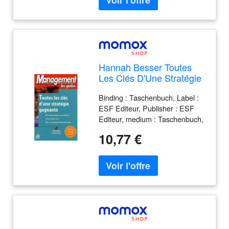
authors : Sarah Roubato, ISBN :
2749956900
Hannah Besser Toutes
Les Clés D'Une Stratégie
Gagnante : Bien
Binding : Taschenbuch, Label :
Diagnostiquer Son
ESF Editeur, Publisher : ESF
Entreprise, Faire Les
Editeur, medium : Taschenbuch,
Bons Choix, Bâtir Une
publicationDate : 2007-09-01,
Stratégie Solide Et
10,77 €
authors : Hannah Besser,
Durable
Gérard Rodach, languages :
french, ISBN : 2710118793