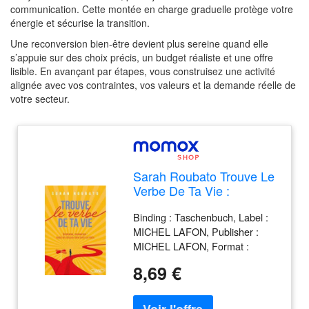
communication. Cette montée en charge graduelle protège votre
énergie et sécurise la transition.
Une reconversion bien-être devient plus sereine quand elle
s’appuie sur des choix précis, un budget réaliste et une offre
lisible. En avançant par étapes, vous construisez une activité
alignée avec vos contraintes, vos valeurs et la demande réelle de
votre secteur.
Sarah Roubato Trouve Le
Verbe De Ta Vie :
Orientation, Reconversion
Binding : Taschenbuch, Label :
: Toutes Les Clés Pour
MICHEL LAFON, Publisher :
Bien Choisir Sa V(O)Ie
MICHEL LAFON, Format :
Blaues Buch, medium :
8,69 €
Taschenbuch, numberOfPages :
80, publicationDate : 2024-01-
11, releaseDate : 2024-01-03,