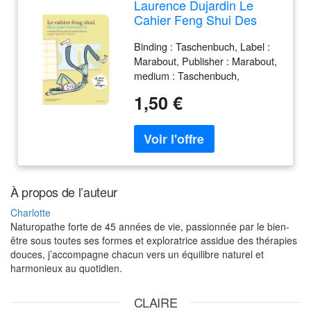
Laurence Dujardin Le
Cahier Feng Shui Des
Paresseuses : 30 Étapes
Binding : Taschenbuch, Label :
Pour Faire Le Grand
Marabout, Publisher : Marabout,
Ménage : Énergie,
medium : Taschenbuch,
Harmonie, Bien-Être
publicationDate : 2011-09-07,
1,50 €
authors : Laurence Dujardin,
Soledad Bravi, languages :
french, ISBN : 2501071441
À propos de l’auteur
Charlotte
Naturopathe forte de 45 années de vie, passionnée par le bien-
être sous toutes ses formes et exploratrice assidue des thérapies
douces, j’accompagne chacun vers un équilibre naturel et
harmonieux au quotidien.
CLAIRE