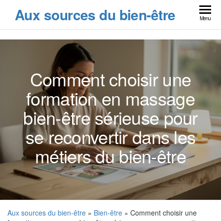
Skip
Aux sources du bien-être
to
Menu
the
content
Comment choisir une
formation en massage
bien-être sérieuse pour
se reconvertir dans les
métiers du bien-être
Aux sources du bien-être
»
Bien-être
» Comment choisir une