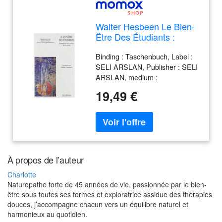
Walter Hesbeen Le Bien-
Être Des Étudiants :
Formations Aux Métiers
Binding : Taschenbuch, Label :
De La Santé : Repères
SELI ARSLAN, Publisher : SELI
Pour Une Vigilance
ARSLAN, medium :
Éthique Dans La Relation
Taschenbuch, numberOfPages :
Pédagogique
19,49 €
206, publicationDate : 2019-11-
19, authors : Walter Hesbeen,
ISBN : 284276255X
À propos de l’auteur
Charlotte
Naturopathe forte de 45 années de vie, passionnée par le bien-
être sous toutes ses formes et exploratrice assidue des thérapies
douces, j’accompagne chacun vers un équilibre naturel et
harmonieux au quotidien.