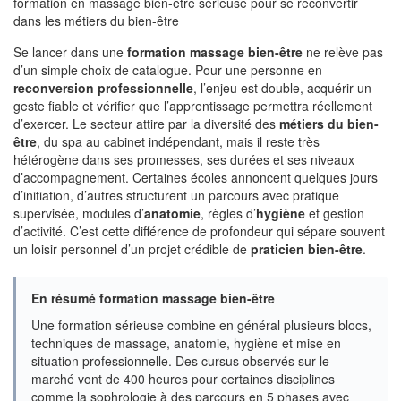
formation en massage bien-être sérieuse pour se reconvertir
dans les métiers du bien-être
Se lancer dans une
formation massage bien-être
ne relève pas
d’un simple choix de catalogue. Pour une personne en
reconversion professionnelle
, l’enjeu est double, acquérir un
geste fiable et vérifier que l’apprentissage permettra réellement
d’exercer. Le secteur attire par la diversité des
métiers du bien-
être
, du spa au cabinet indépendant, mais il reste très
hétérogène dans ses promesses, ses durées et ses niveaux
d’accompagnement. Certaines écoles annoncent quelques jours
d’initiation, d’autres structurent un parcours avec pratique
supervisée, modules d’
anatomie
, règles d’
hygiène
et gestion
d’activité. C’est cette différence de profondeur qui sépare souvent
un loisir personnel d’un projet crédible de
praticien bien-être
.
En résumé formation massage bien-être
Une formation sérieuse combine en général plusieurs blocs,
techniques de massage, anatomie, hygiène et mise en
situation professionnelle. Des cursus observés sur le
marché vont de 400 heures pour certaines disciplines
comme la sophrologie à des parcours en 5 phases avec