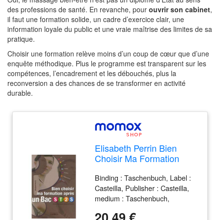
des professions de santé. En revanche, pour
ouvrir son cabinet
,
il faut une formation solide, un cadre d’exercice clair, une
information loyale du public et une vraie maîtrise des limites de sa
pratique.
Choisir une formation relève moins d’un coup de cœur que d’une
enquête méthodique. Plus le programme est transparent sur les
compétences, l’encadrement et les débouchés, plus la
reconversion a des chances de se transformer en activité
durable.
Elisabeth Perrin Bien
Choisir Ma Formation
Après Un Bac St2s
Binding : Taschenbuch, Label :
(Sciences Et
Casteilla, Publisher : Casteilla,
Technologies Sanitaires
medium : Taschenbuch,
Et Sociales) : Des
publicationDate : 2008-08-01,
Formations Pour Des
20,49 €
authors : Elisabeth Perrin,