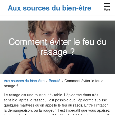
Skip
Aux sources du bien-être
to
Menu
the
content
Comment éviter le feu du
rasage ?
Aux sources du bien-être
»
Beauté
» Comment éviter le feu du
rasage ?
Le rasage est une routine inévitable. L’épiderme étant très
sensible, après le rasage, il est possible que l’épiderme subisse
quelques martyres qu’on appelle le feu du rasoir. Entre l’irritation,
la démangeaison, ou la rougeur, il est impératif que vous apaisez