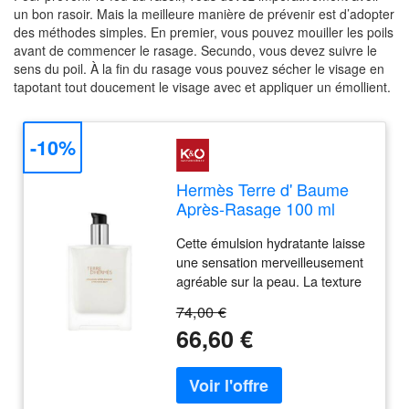
un bon rasoir. Mais la meilleure manière de prévenir est d’adopter
des méthodes simples. En premier, vous pouvez mouiller les poils
avant de commencer le rasage. Secundo, vous devez suivre le
sens du poil. À la fin du rasage vous pouvez sécher le visage en
tapotant tout doucement le visage avec et appliquer un émollient.
-10%
Hermès Terre d' Baume
Après-Rasage 100 ml
Cette émulsion hydratante laisse
une sensation merveilleusement
agréable sur la peau. La texture
fluide et légère pénètre
74,00 €
rapidement, apaise le feu du
66,60 €
rasoir et laisse un parfum délicat.
La peau est merveilleusement
douce. Texture non grasse. Une
nouvelle façon de découvrir le