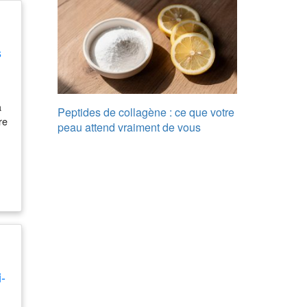
au
s
a
Peptides de collagène : ce que votre
re
peau attend vraiment de vous
e
ne
i-