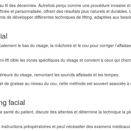
e au fil des décennies. Autrefois perçu comme une procédure invasive et
ffinée et personnalisée, offrant des résultats plus naturels et durables. 
mis de développer différentes techniques de lifting, adaptées aux beso
ial
cipalement le bas du visage, la mâchoire et le cou pour corriger l’affaiss
 mini-lift cible les zones spécifiques du visage et convient à ceux qui cher
périeure du visage, remontant les sourcils affaissés et les tempes.
u et de graisse au niveau du cou, cette méthode est souvent associée à 
ng facial
 de santé du patient, discute des attentes et détermine la technique la pl
des instructions préopératoires et peut nécessiter des examens médicaux