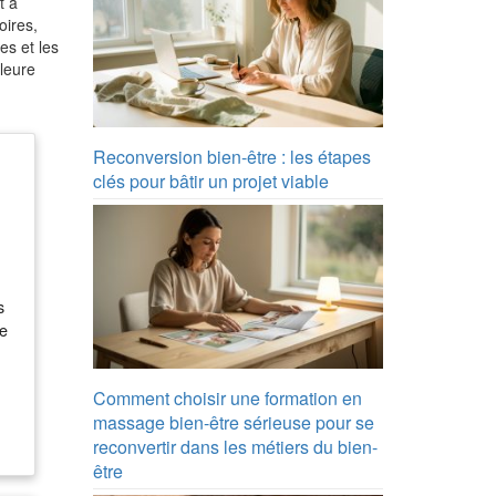
t à
oires,
es et les
lleure
Reconversion bien-être : les étapes
clés pour bâtir un projet viable
s
ue
re
Comment choisir une formation en
massage bien-être sérieuse pour se
reconvertir dans les métiers du bien-
être