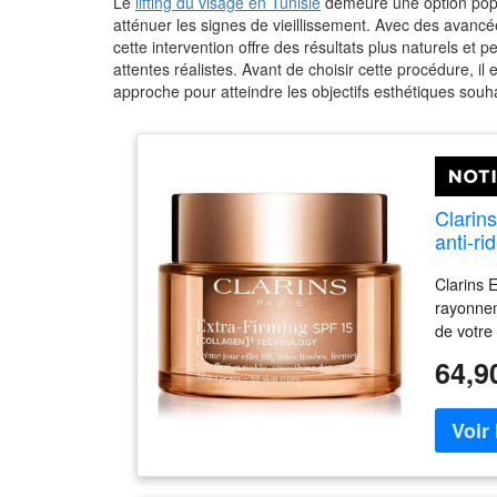
Le
lifting du visage en Tunisie
demeure une option popul
atténuer les signes de vieillissement. Avec des avancé
cette intervention offre des résultats plus naturels et 
attentes réalistes. Avant de choisir cette procédure, il
approche pour atteindre les objectifs esthétiques souha
Clarin
anti-r
Clarins 
rayonnem
de votre
le soin 
64,9
Clarins 
peau, so
squames.
effets h
vieillis
laisse bi