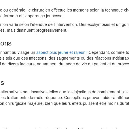
e ou générale, le chirurgien effectue les incisions selon la technique ch
 la fermeté et l’apparence jeunesse.
ion varie selon l’étendue de l’intervention. Des ecchymoses et un go
es, mais diminuent progressivement.
ions
donnant au visage un
aspect plus jeune et rajeuni
. Cependant, comme to
els tels que des infections, des saignements ou des réactions indésirab
end de divers facteurs, notamment du mode de vie du patient et du proc
es
s alternatives non invasives telles que les injections de comblement, les
 les traitements de radiofréquence. Ces options peuvent aider à atténu
ion chirurgicale majeure, bien que leurs effets puissent être moins dur