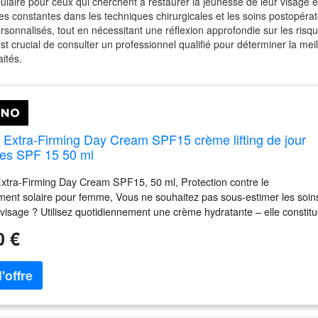
aire pour ceux qui cherchent à restaurer la jeunesse de leur visage e
es constantes dans les techniques chirurgicales et les soins postopérat
personnalisés, tout en nécessitant une réflexion approfondie sur les risqu
 est crucial de consulter un professionnel qualifié pour déterminer la mei
ités.
s Extra-Firming Day Cream SPF15 crème lifting de jour
ides SPF 15 50 ml
Extra-Firming Day Cream SPF15, 50 ml, Protection contre le
ent solaire pour femme, Vous ne souhaitez pas sous-estimer les soin
 visage ? Utilisez quotidiennement une crème hydratante – elle constit
de base indispensable à votre routine beauté. La crème pour le visage
0 €
Extra-Firming Day Cream SPF15 apporte l’hydratation nécessaire à vot
ulage la sensation de dessèchement et prévient la formation de
 Elle laissera votre peau équilibrée, adoucie, nourrie et douce. Ses
ydratants permettent également de lutter contre les signes de
sement de la peau. Le produit : redonne de la fermeté à la peau qu’elle
en tendue réduit les rides et prévient leur apparition nourrit en