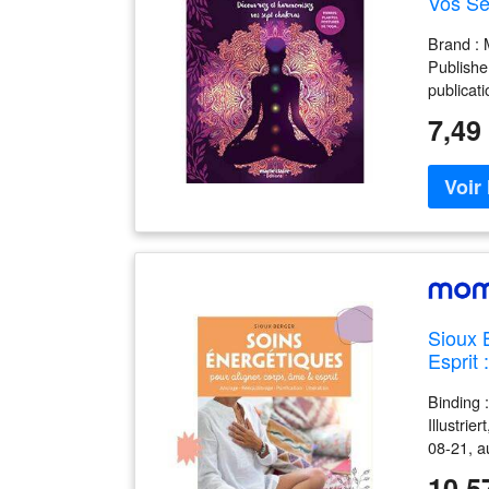
Vos Se
Brand :
Publish
publicat
7,49
Sioux 
Esprit 
Binding
Illustri
08-21, a
10,5