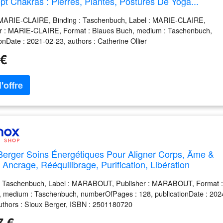
pt Chakras : Pierres, Plantes, Postures De Yoga...
 MARIE-CLAIRE, Binding : Taschenbuch, Label : MARIE-CLAIRE,
er : MARIE-CLAIRE, Format : Blaues Buch, medium : Taschenbuch,
ionDate : 2021-02-23, authors : Catherine Ollier
 €
Berger Soins Énergétiques Pour Aligner Corps, Âme &
: Ancrage, Rééquilibrage, Purification, Libération
 : Taschenbuch, Label : MARABOUT, Publisher : MARABOUT, Format 
ert, medium : Taschenbuch, numberOfPages : 128, publicationDate : 202
uthors : Sioux Berger, ISBN : 2501180720
7 €