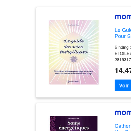
Le Gui
Pour S
Votre 
Binding
ETOILES,
281531
14,4
Cather