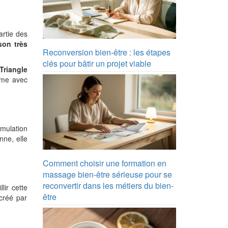
artie des
son très
Reconversion bien-être : les étapes
clés pour bâtir un projet viable
Triangle
tème avec
imulation
nne, elle
Comment choisir une formation en
massage bien-être sérieuse pour se
reconvertir dans les métiers du bien-
lir cette
être
créé par