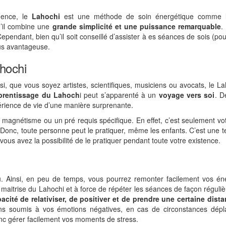
uence, le
Lahochi
est une méthode de soin énergétique comme l
qu’il combine une
grande simplicité et une puissance remarquable
.
Cependant, bien qu’il soit conseillé d’assister à es séances de sois (pour
us avantageuse.
ahochi
si, que vous soyez artistes, scientifiques, musiciens ou avocats, le L
prentissage du Lahoch
i peut s’apparenté à un
voyage vers soi
. D
périence de vie d’une manière surprenante.
e magnétisme ou un pré requis spécifique. En effet, c’est seulement v
Donc, toute personne peut le pratiquer, même les enfants. C’est une 
, vous avez la possibilité de le pratiquer pendant toute votre existence.
. Ainsi, en peu de temps, vous pourrez remonter facilement vos éne
maitrise du Lahochi et à force de répéter les séances de façon régulièr
acité de relativiser, de positiver et de prendre une certaine dist
ns soumis à vos émotions négatives, en cas de circonstances dépla
donc gérer facilement vos moments de stress.