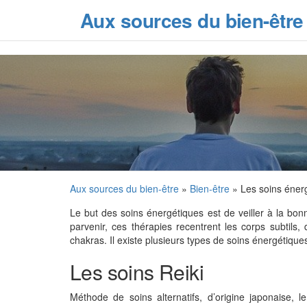
Skip
Aux sources du bien-être
to
the
content
Aux sources du bien-être
»
Bien-être
» Les soins éner
Le but des soins énergétiques est de veiller à la bonn
parvenir, ces thérapies recentrent les corps subtils
chakras. Il existe plusieurs types de soins énergétiqu
Les soins Reiki
Méthode de soins alternatifs, d’origine japonaise, 