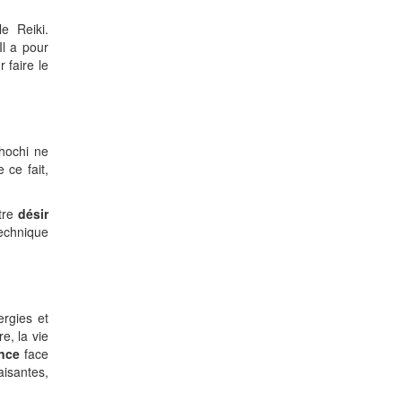
e Reiki.
 Il a pour
 faire le
ahochi ne
e ce fait,
otre
désir
technique
rgies et
e, la vie
ance
face
isantes,