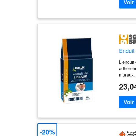
Enduit
L'enduit
adhérenc
muraux. 
Caractér
23,0
d'interv
Délai av
petits d
en intér
béton ce
(glycéro,
-20%