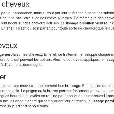
s cheveux
nt par leur apparence, mais surtout par leur tolérance à certaines subst
gras peut ne pas l’être avec des cheveux ternes. De même que des chev
ront nocifs sur des cheveux défrisés. Le
lissage brésilien
vient réunir
En effet, il s’agit du soin parfait pour toute sorte de cheveux quelle que
cheveux
age perola
sur les cheveux. En effet, ce traitement enveloppe chaque 
ulations qui peuvent les abîmer. Ainsi, lorsque vous appliquez le
lissa
ts à d’éventuels dommages.
ner
tretien de vos cheveux et notamment leur brossage. En effet, lorsque de
 sans obstacle. Le peigne ou la brosse passent facilement à travers pour
ongues heures employées en routine pour appliquer les masques lissant 
 ou nœuds de tout genre qui compliquent leur entretien, le
lissage pero
dront un jeu d’enfant pour vous.