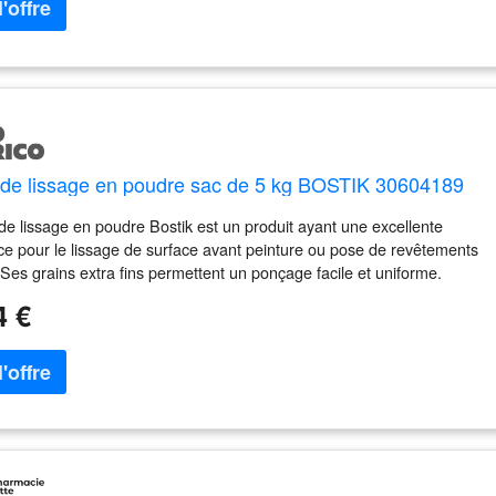
 de lissage en poudre sac de 5 kg BOSTIK 30604189
 de lissage en poudre Bostik est un produit ayant une excellente
e pour le lissage de surface avant peinture ou pose de revêtements
Ses grains extra fins permettent un ponçage facile et uniforme.
istiques techniques : Enduit en poudre Temps d'utilisation : 6 h Temps
4 €
alle entre 2 couches : 2 à 6 h Ponçage après séchage complet : 12 à 24
ant pose de revêtement : 12 à 24 h Applications : Lisse et masque de
éfauts (rayures, éclats jusqu'à 2 mm de profondeur) des murs et plafon
ieur Tous supports : plâtre, plaques de plâtre cartonnées, mortier, béton
llulaire, parpaing, ciment et brique. Tous supports bruts ou peints
 laque : ponçage obligatoire) Intérieur