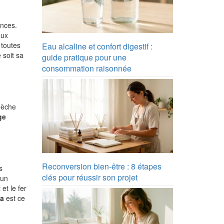
ances.
eux
 toutes
Eau alcaline et confort digestif :
 soit sa
guide pratique pour une
consommation raisonnée
mèche
ge
Reconversion bien-être : 8 étapes
s
clés pour réussir son projet
 un
et le fer
la
est ce