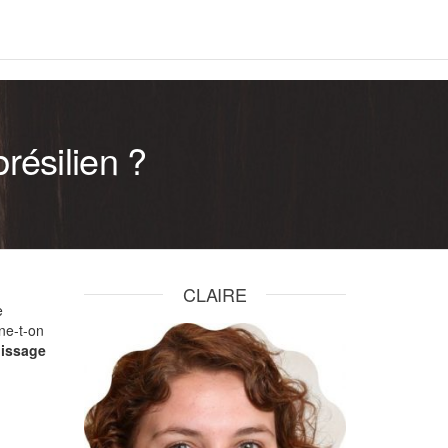
résilien ?
CLAIRE
e
ne-t-on
lissage