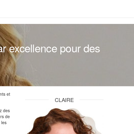
par excellence pour des
nts et
CLAIRE
ez des
urs de
 les