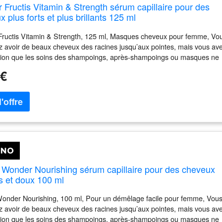
r Fructis Vitamin & Strength sérum capillaire pour des
 plus forts et plus brillants 125 ml
Fructis Vitamin & Strength, 125 ml, Masques cheveux pour femme, Vo
z avoir de beaux cheveux des racines jusqu’aux pointes, mais vous av
sion que les soins des shampoings, après-shampoings ou masques ne
t pas ? Le sérum Garnier Fructis Vitamin & Strength enrichira votre
 €
e soins pour vous permettre d’obtenir les résultats souhaités. Il nourrit
eux et les renforce, tout en leur apportant les soins nécessaires pour
à nouveau. La formule nourrissante de ce sérum favorise la régénération
e de vos cheveux pour leur redonner vie. En l'utilisant régulièrement,
staterez rapidement que vos cheveux deviennent forts, brillants et
issants de santé. Le produit : nourrit les cheveux sur toute leur longue
la surface des cheveux pour mieux les renforcer renouvelle la brillance
e des cheveux Mode d’emploi : Appliquez directement sur le cuir chevel
eux secs, ou lavés et séchés à la serviette.
 Wonder Nourishing sérum capillaire pour des cheveux
ts et doux 100 ml
onder Nourishing, 100 ml, Pour un démêlage facile pour femme, Vou
z avoir de beaux cheveux des racines jusqu’aux pointes, mais vous av
sion que les soins des shampoings, après-shampoings ou masques ne