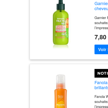
Garnie
cheveux
Garnier 
souhaite
l’impres
suffisen
7,80
routine d
les chev
briller 
naturell
vous con
resplend
pénètre 
naturell
des chev
Fanola
brillan
Fanola W
souhaite
l’impres