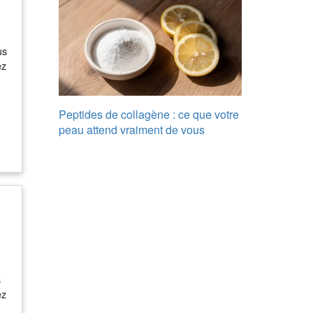
us
ez
Peptides de collagène : ce que votre
peau attend vraiment de vous
ur
u
s
ez