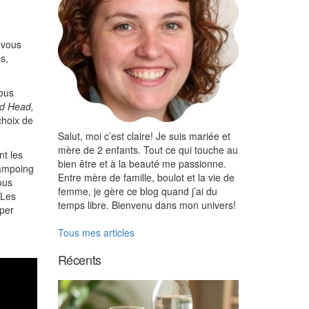
 vous
s,
vous
ad Head,
choix de
Salut, moi c’est claire! Je suis mariée et
mère de 2 enfants. Tout ce qui touche au
nt les
bien être et à la beauté me passionne.
hampoing
Entre mère de famille, boulot et la vie de
ous
femme, je gère ce blog quand j’ai du
 Les
temps libre. Bienvenu dans mon univers!
uper
Tous mes articles
Récents